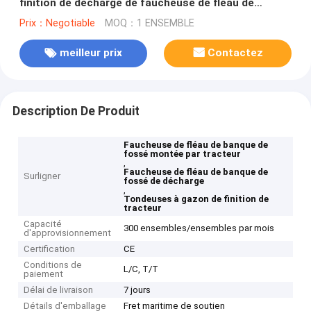
finition de décharge de faucheuse de fléau de
banque de fossé de 3 points
Prix：Negotiable
MOQ：1 ENSEMBLE
meilleur prix
Contactez
Description De Produit
Faucheuse de fléau de banque de
fossé montée par tracteur
,
Faucheuse de fléau de banque de
Surligner
fossé de décharge
,
Tondeuses à gazon de finition de
tracteur
Capacité
300 ensembles/ensembles par mois
d'approvisionnement
Certification
CE
Conditions de
L/C, T/T
paiement
Délai de livraison
7 jours
Détails d'emballage
Fret maritime de soutien