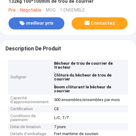
132kg 100*100mm de trou de courrier
Prix：Negotiable
MOQ：1 ENSEMBLE
meilleur prix
Contactez
Description De Produit
Bêcheur de trou de courrier de
tracteur
,
Clôture du bêcheur de trou de
Surligner
courrier
,
Boom clôturant le bêcheur de
courrier
Capacité
300 ensembles/ensembles par mois
d'approvisionnement
Certification
CE
Conditions de
L/C, T/T
paiement
Délai de livraison
7 jours
Détails d'emballage
Fret maritime de soutien