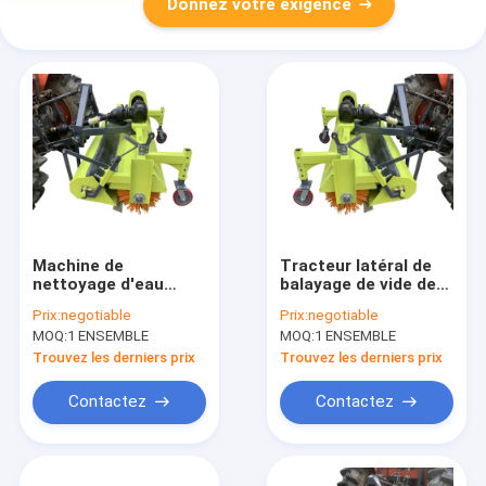
Donnez votre exigence
Machine de
Tracteur latéral de
nettoyage d'eau
balayage de vide de
froide d'essence de
balayeuse de yard de
Prix:
negotiable
Prix:
negotiable
balayeuse de route
la brosse PTO de
MOQ:
1 ENSEMBLE
MOQ:
1 ENSEMBLE
de tracteur d'axe de
trottoir
PTO
Trouvez les derniers prix
Trouvez les derniers prix
Contactez
Contactez