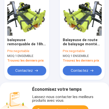
balayeuse
Balayeuse de route
remorquable de 18hp
de balayage montée
180r/Min Roller
par tracteur de la
Prix:
negotiable
Prix:
negotiable
Tractor Road
machine 22hp de la
MOQ:
1 ENSEMBLE
MOQ:
1 ENSEMBLE
Sweeper 280kg
ferme 1600mm
Trouvez les derniers prix
Trouvez les derniers prix
Contactez
Contactez
Économisez votre temps
Laissez-nous contacter les meilleurs
produits avec vous.