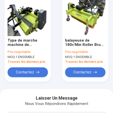
Type de marche
balayeuse de
machine de
180r/Min Roller Brush
balayeuse de neige
Road Construction
Prix:
negotiable
Prix:
negotiable
de la poussée
320kg avec le seau
MOQ:
1 ENSEMBLE
MOQ:
1 ENSEMBLE
1600mm de main de
balayeuse de route
Trouvez les derniers prix
Trouvez les derniers prix
de tracteur
Contactez
Contactez
Accueil
Produits
Laisser Un Message
Nous Vous Répondrons Rapidement
A propos de nous