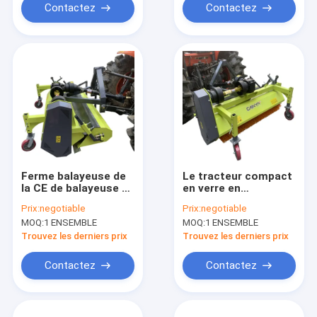
Contactez
Contactez
Ferme balayeuse de
Le tracteur compact
la CE de balayeuse de
en verre en
route de tracteur
céramique de la CE
Prix:
negotiable
Prix:
negotiable
d'accroc de 3 points
de la balayeuse de
MOQ:
1 ENSEMBLE
MOQ:
1 ENSEMBLE
petite
route 30L/Min a
monté
Trouvez les derniers prix
Trouvez les derniers prix
Contactez
Contactez