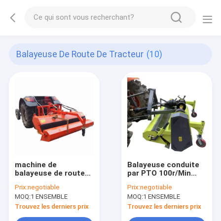
Balayeuse De Route De Tracteur
(10)
machine de
Balayeuse conduite
balayeuse de route
par PTO 100r/Min
du tracteur 280kg
Roller High
Prix:
negotiable
Prix:
negotiable
prenant la largeur
Toughness de route
MOQ:
1 ENSEMBLE
MOQ:
1 ENSEMBLE
fonctionnante de la
de brosse de
saleté 1600mm
mélange de Steelwire
Trouvez les derniers prix
Trouvez les derniers prix