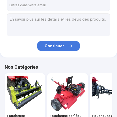
Contact
Faucheuse compacte de fléau de tracteur
Faucheuse de fléau d'ATV
Continuer
Faucheuse de fléau de banque de fossé
Faucheuse de coupe de finition d'ATV
Nos Catégories
Tondeuse à gazon de Slasher
Faucheuse rotatoire de disque
défibreur en bois de burineur
Diviseur de rondin monté par tracteur
Faucheuse
Faucheuse de fléau
Faucheuse de 