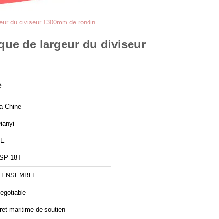
geur du diviseur 1300mm de rondin
que de largeur du diviseur
e
a Chine
ianyi
CE
SP-18T
1 ENSEMBLE
egotiable
ret maritime de soutien