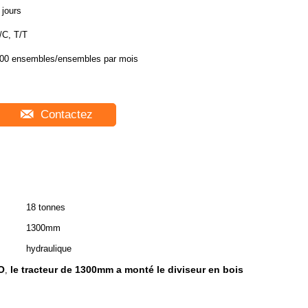
 jours
/C, T/T
00 ensembles/ensembles par mois
Contactez
18 tonnes
1300mm
hydraulique
O
le tracteur de 1300mm a monté le diviseur en bois
,