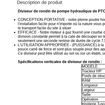
Description de produit
Diviseur de rondin de pompe hydraulique de PT
CONCEPTION PORTATIVE - notre pleine poutre horizont
l'installation facile pour n'importe où la nature vo
le transport facile du site à situer
EFFICACE - Notre moteur à gaz fournit une courbe de
division constante permet à la cale de découper en t
seulement une seconde remise de durée de cycle 7,5
L'UTILISATION APPROPRIÉE - (PUISSANCE) à la différ
pouce carré de force et sont plus souple pour des ap
Ce diviseur peut être utilisé au sol ou sur un établi, u
Spécifications verticales de diviseur de rondin :
MODÈLE
Tracteur HP
Poids de stru
RAM
Longueur
Largeur
Taille
Opération
tringlerie 3-po