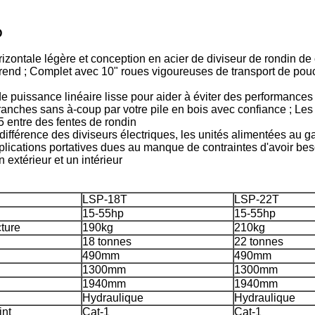
O
ale légère et conception en acier de diviseur de rondin de cal
us prend ; Complet avec 10" roues vigoureuses de transport de p
 puissance linéaire lisse pour aider à éviter des performances
ranches sans à-coup par votre pile en bois avec confiance ; Les
 entre des fentes de rondin
ence des diviseurs électriques, les unités alimentées au gaz
plications portatives dues au manque de contraintes d'avoir beso
n extérieur et un intérieur
LSP-18T
LSP-22T
15-55hp
15-55hp
cture
190kg
210kg
18 tonnes
22 tonnes
490mm
490mm
1300mm
1300mm
1940mm
1940mm
Hydraulique
Hydraulique
int
Cat-1
Cat-1