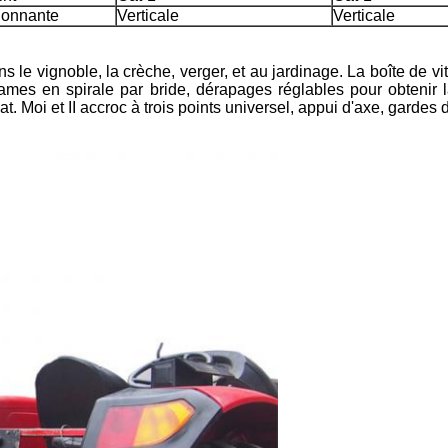
tionnante
Verticale
Verticale
dans le vignoble, la crèche, verger, et au jardinage. La boîte de
ames en spirale par bride, dérapages réglables pour obtenir l
t. Moi et II accroc à trois points universel, appui d'axe, gardes 
Laisser un message
Nous vous rappellerons bientôt!