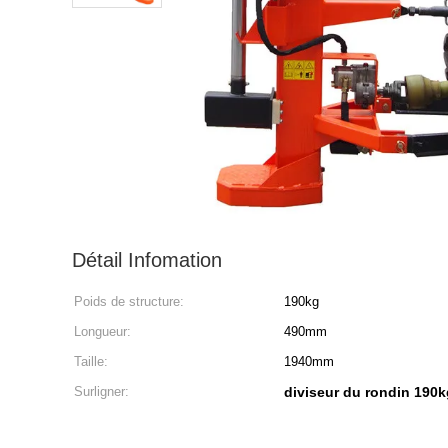
Détail Infomation
Poids de structure:
190kg
Longueur:
490mm
Taille:
1940mm
Surligner:
diviseur du rondin 190k