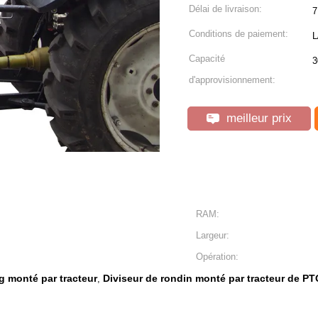
Délai de livraison:
7
Conditions de paiement:
L
Capacité
3
d'approvisionnement:
meilleur prix
RAM:
Largeur:
Opération:
g monté par tracteur
Diviseur de rondin monté par tracteur de PT
,