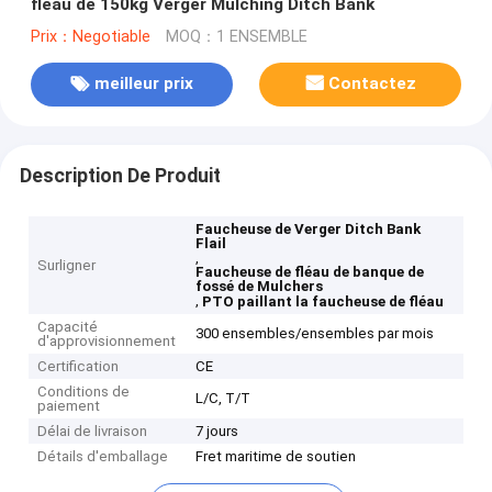
fléau de 150kg Verger Mulching Ditch Bank
Prix：Negotiable
MOQ：1 ENSEMBLE
meilleur prix
Contactez
Description De Produit
Faucheuse de Verger Ditch Bank
Flail
,
Surligner
Faucheuse de fléau de banque de
fossé de Mulchers
,
PTO paillant la faucheuse de fléau
Capacité
300 ensembles/ensembles par mois
d'approvisionnement
Certification
CE
Conditions de
L/C, T/T
paiement
Délai de livraison
7 jours
Détails d'emballage
Fret maritime de soutien