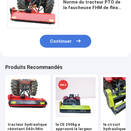
Norme du tracteur PTO de
la faucheuse FHM de fléau
de 150kg Verger Mulching
Ditch Bank
Continuer
Produits Recommandés
tracteur hydraulique
le CE 290kg a
le circuit
résistant 540r/Min
approuvé la largeur
hydraulique de