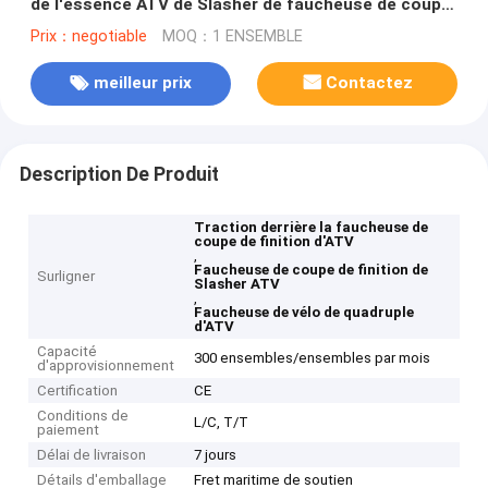
de l'essence ATV de Slasher de faucheuse de coupe
de finition d'ATV
Prix：negotiable
MOQ：1 ENSEMBLE
meilleur prix
Contactez
Description De Produit
Traction derrière la faucheuse de
coupe de finition d'ATV
,
Faucheuse de coupe de finition de
Surligner
Slasher ATV
,
Faucheuse de vélo de quadruple
d'ATV
Capacité
300 ensembles/ensembles par mois
d'approvisionnement
Certification
CE
Conditions de
L/C, T/T
paiement
Délai de livraison
7 jours
Détails d'emballage
Fret maritime de soutien