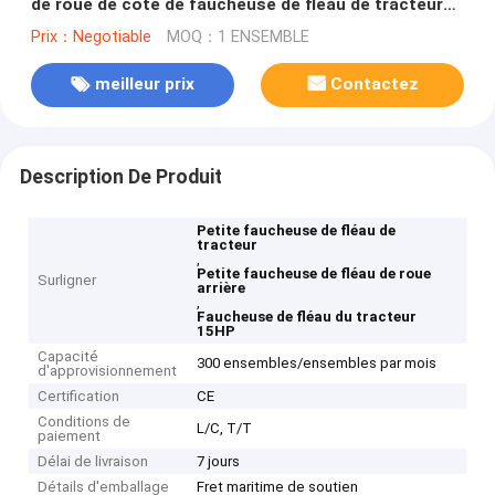
de roue de côté de faucheuse de fléau de tracteur
de chargeur de tracteur petit
Prix：Negotiable
MOQ：1 ENSEMBLE
meilleur prix
Contactez
Description De Produit
Petite faucheuse de fléau de
tracteur
,
Petite faucheuse de fléau de roue
Surligner
arrière
,
Faucheuse de fléau du tracteur
15HP
Capacité
300 ensembles/ensembles par mois
d'approvisionnement
Certification
CE
Conditions de
L/C, T/T
paiement
Délai de livraison
7 jours
Détails d'emballage
Fret maritime de soutien