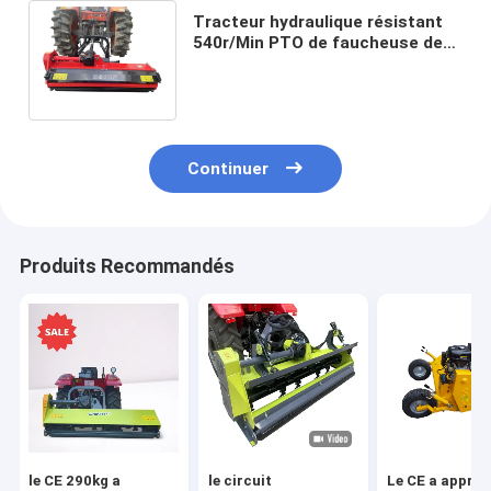
Tracteur hydraulique résistant
540r/Min PTO de faucheuse de
fléau de fléau de tringlerie de 3
points
Continuer
Produits Recommandés
le CE 290kg a
le circuit
Le CE a approu