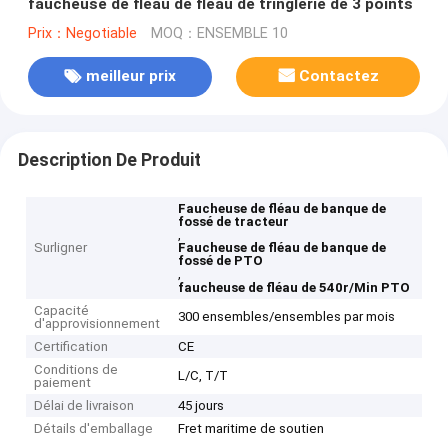
faucheuse de fléau de fléau de tringlerie de 3 points
Prix：Negotiable
MOQ：ENSEMBLE 10
meilleur prix
Contactez
Description De Produit
Faucheuse de fléau de banque de
fossé de tracteur
,
Surligner
Faucheuse de fléau de banque de
fossé de PTO
,
faucheuse de fléau de 540r/Min PTO
Capacité
300 ensembles/ensembles par mois
d'approvisionnement
Certification
CE
Conditions de
L/C, T/T
paiement
Délai de livraison
45 jours
Détails d'emballage
Fret maritime de soutien