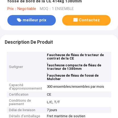
fossé de bord de la CE 414kg 1380mm
Prix：Negotiable
MOQ：1 ENSEMBLE
meilleur prix
Contactez
Description De Produit
Faucheuse de fléau de tracteur de
contrat de la CE
,
faucheuse compacte de fléau de
Surligner
tracteur de 1380mm
,
Faucheuse de fléau de fossé de
Mulcher
Capacité
300 ensembles/ensembles par mois
d'approvisionnement
Certification
CE
Conditions de
L/C, T/T
paiement
Délai de livraison
7 jours
Détails d'emballage
Fret maritime de soutien