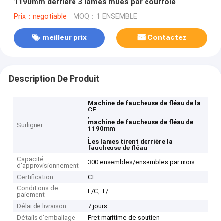
1190mm derrière 3 lames mues par courroie
Prix：negotiable
MOQ：1 ENSEMBLE
meilleur prix
Contactez
Description De Produit
Machine de faucheuse de fléau de la
CE
,
machine de faucheuse de fléau de
Surligner
1190mm
,
Les lames tirent derrière la
faucheuse de fléau
Capacité
300 ensembles/ensembles par mois
d'approvisionnement
Certification
CE
Conditions de
L/C, T/T
paiement
Délai de livraison
7 jours
Détails d'emballage
Fret maritime de soutien