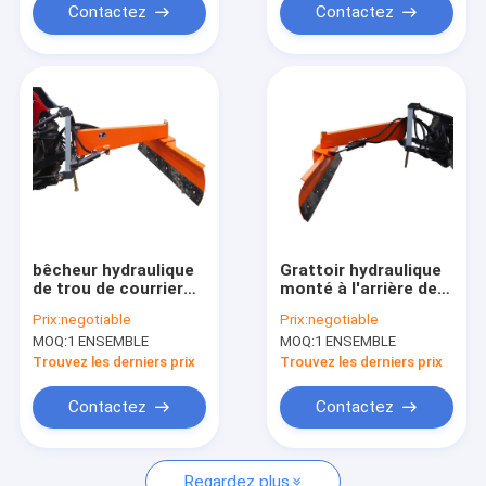
Contactez
Contactez
bêcheur hydraulique
Grattoir hydraulique
de trou de courrier
monté à l'arrière de
de niveleuse de lame
creusement de boîte
Prix:
negotiable
Prix:
negotiable
de 1000mm de lame
de la CE 125mm de
MOQ:
1 ENSEMBLE
MOQ:
1 ENSEMBLE
de grattoir arrière de
tracteur résistant de
boîte
la lame 22hp
Trouvez les derniers prix
Trouvez les derniers prix
Contactez
Contactez
Regardez plus