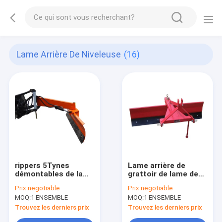
Lame Arrière De Niveleuse
(16)
rippers 5Tynes
Lame arrière de
démontables de lame
grattoir de lame de
de niveleuse d'arrière
Front Grader 50HP du
Prix:
negotiable
Prix:
negotiable
de la CE 145kg
tracteur 140kg de
MOQ:
1 ENSEMBLE
MOQ:
1 ENSEMBLE
évaluant la lame de
Qianyi 1050mm
boîte
Trouvez les derniers prix
Trouvez les derniers prix