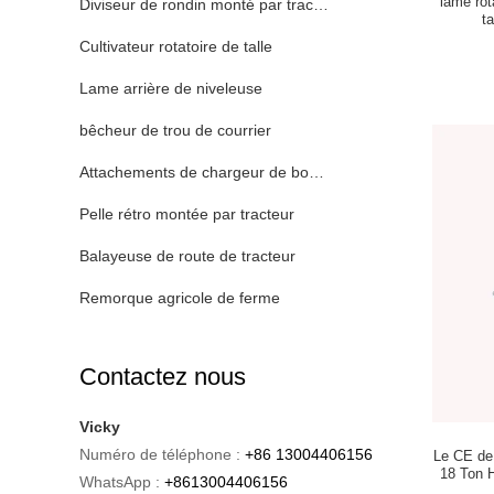
lame rot
Diviseur de rondin monté par tracteur
t
Cultivateur rotatoire de talle
Lame arrière de niveleuse
bêcheur de trou de courrier
Attachements de chargeur de boeuf de dérapage
Pelle rétro montée par tracteur
Balayeuse de route de tracteur
Remorque agricole de ferme
Contactez nous
Vicky
Numéro de téléphone :
+86 13004406156
Le CE de 
18 Ton 
WhatsApp :
+8613004406156