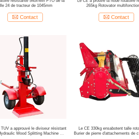
atoire résistante 540r/Min PTO de la
Le CE a prouvé la houe rotatoire r
alle 24 de tracteur de 1045mm
265kg Rotovator multifonctio
Contact
Contact
TUV a approuvé le diviseur résistant
Le CE 330kg ensabotent talle rota
Hydraulic Wood Splitting Machine de
Burier de pierre d'attachements de 
rondin
boeuf