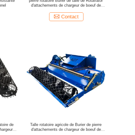
ésistante
pierre rotatoire Burier de talle de Rotavator
nnel
d'attachements de chargeur de boeuf de
dérapage de la ferme 20hp
Contact
toire de
Talle rotatoire agricole de Burier de pierre
chargeur de
d'attachements de chargeur de boeuf de
dérapage conduite par PTO